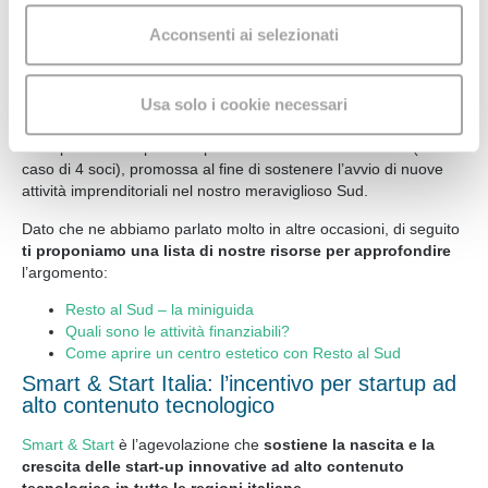
Un’
agevolazione mista
, che copre il 100% delle spese
Utilizziamo i cookie per
analizzare il nostro traffico
,
Acconsenti ai selezionati
ammissibili ed è composta dal 50% di contributo a fondo
personalizzare contenuti e rendere più efficace
perduto e dal 50% di finanziamento bancario garantito dal
l'utilizzo del sito web
. Condividiamo inoltre
Fondo di Garanzia per le PMI. Gli interessi sono interamente a
Usa solo i cookie necessari
informazioni
sul modo in cui
con i nostri partner di fiducia
carico di Invitalia.
l'utente utilizza il nostro sito, i quali potrebbero
La copertura complessiva può arrivare
fino a € 200.000
(nel
combinarle con altre informazioni che l'utente ha fornito
caso di 4 soci), promossa al fine di sostenere l’avvio di nuove
loro o che hanno raccolto dal suo utilizzo dei loro servizi.
attività imprenditoriali nel nostro meraviglioso Sud.
Acconsente ai nostri cookie se continua a navigare sul
Dato che ne abbiamo parlato molto in altre occasioni, di seguito
nostro sito web.
ti proponiamo una lista di nostre risorse per approfondire
l’argomento:
Resto al Sud – la miniguida
Quali sono le attività finanziabili?
Come aprire un centro estetico con Resto al Sud
Smart & Start Italia: l’incentivo per startup ad
alto contenuto tecnologico
Smart & Start
è l’agevolazione che
sostiene la nascita e la
crescita delle start-up innovative ad alto contenuto
tecnologico in tutte le regioni italiane
.