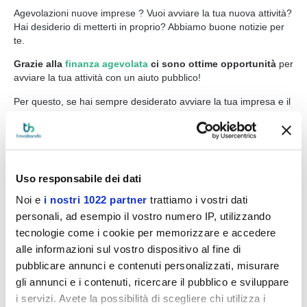
Agevolazioni nuove imprese ? Vuoi avviare la tua nuova attività?
Hai desiderio di metterti in proprio? Abbiamo buone notizie per
te.
Grazie alla
finanza agevolata
ci sono ottime opportunità
per
avviare la tua attività con un aiuto pubblico!
Per questo, se hai sempre desiderato avviare la tua impresa e il
tuo sogno nel cassetto è quello di diventare un imprenditore o
un’imprenditrice, la
finanza agevolata
è una risorsa da
conoscere bene, e da utilizzare al meglio.
Attualmente, infatti, sono attive diverse agevolazioni pubbliche,
Uso responsabile dei dati
nazionali e regionali, che consentono a startupper e aspiranti
imprenditori di tirare fuori i sogni dal cassetto e di… buttarsi
Noi e
i nostri 1022 partner
trattiamo i vostri dati
nella mischia con la propria attività.
personali, ad esempio il vostro numero IP, utilizzando
Abbiamo già parlato delle
agevolazioni per startup innovative
,
tecnologie come i cookie per memorizzare e accedere
ma… per chi non rientra in questa categoria?
alle informazioni sul vostro dispositivo al fine di
pubblicare annunci e contenuti personalizzati, misurare
Anche per chi vuole avviare un’attività “non innovativa”, o che
non può rientrare nella definizione di startup innovativa, ci sono
gli annunci e i contenuti, ricercare il pubblico e sviluppare
comunque molte opportunità agevolative da poter sfruttare!
i servizi. Avete la possibilità di scegliere chi utilizza i