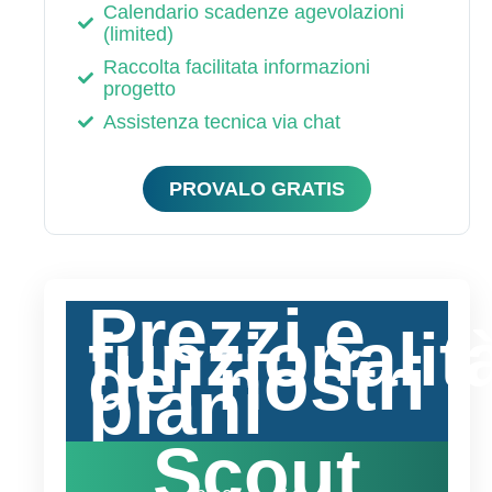
Calendario scadenze agevolazioni
(limited)
Raccolta facilitata informazioni
progetto
Assistenza tecnica via chat
PROVALO GRATIS
Prezzi e
funzionalit
dei nostri
piani
Scout