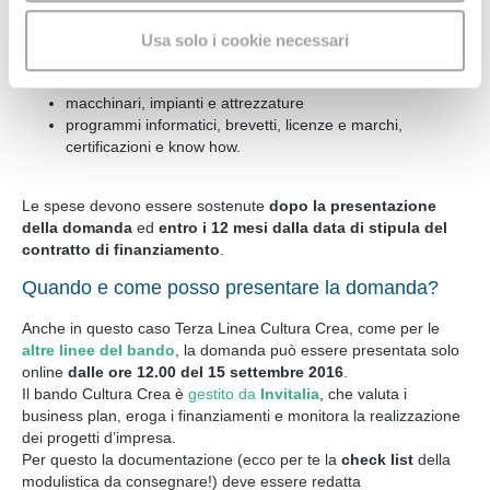
ammessa,
elevabile al 90%
in caso di impresa femminile, o
l'utilizzo del sito web
. Condividiamo inoltre
impresa giovanile o in possesso del rating di legalità.
Usa solo i cookie necessari
informazioni
sul modo in cui
con i nostri partner di fiducia
Le
spese ammissibili
riguardano:
l'utente utilizza il nostro sito, i quali potrebbero
combinarle con altre informazioni che l'utente ha fornito
macchinari, impianti e attrezzature
loro o che hanno raccolto dal suo utilizzo dei loro servizi.
programmi informatici, brevetti, licenze e marchi,
certificazioni e know how.
Acconsente ai nostri cookie se continua a navigare sul
nostro sito web.
Le spese devono essere sostenute
dopo la presentazione
della domanda
ed
entro i 12 mesi dalla data di stipula del
contratto di finanziamento
.
Quando e come posso presentare la domanda?
Anche in questo caso Terza Linea Cultura Crea, come per le
altre linee del bando
, la domanda può essere presentata solo
online
dalle ore 12.00 del 15 settembre 2016
.
Il bando Cultura Crea è
gestito da
Invitalia
, che valuta i
business plan, eroga i finanziamenti e monitora la realizzazione
dei progetti d’impresa.
Per questo la documentazione (ecco per te la
check list
della
modulistica da consegnare!) deve essere redatta