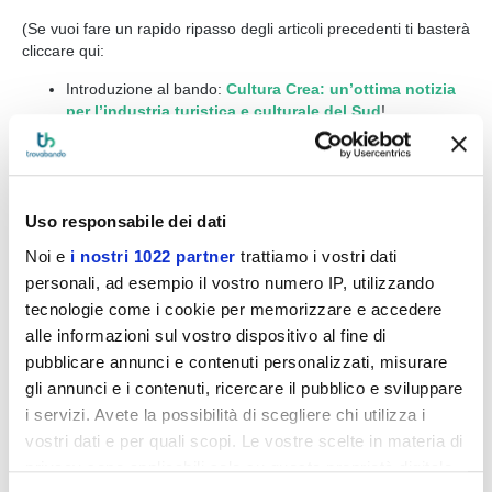
(Se vuoi fare un rapido ripasso degli articoli precedenti ti basterà
cliccare qui:
Introduzione al bando:
Cultura Crea: un’ottima notizia
per l’industria turistica e culturale del Sud
!
Linea 1:
Creazione di nuove imprese nell’industria
culturale
Linea 2:
Sviluppo delle imprese dell’industria
culturale e turistica
)
Dai…un ultimo sforzo e potrai considerarti un esperto del bando
Uso responsabile dei dati
Cultura Crea!
Noi e
i nostri 1022 partner
trattiamo i vostri dati
La Terza Linea Cultura Crea (
Sostegno ai soggetti del terzo
personali, ad esempio il vostro numero IP, utilizzando
settore dell’industria culturale
) ha come obiettivo il
sostegno
tecnologie come i cookie per memorizzare e accedere
per lo sviluppo e il consolidamento di imprese
e di altri
alle informazioni sul vostro dispositivo al fine di
soggetti del terzo settore
nelle attività collegate alla
gestione
pubblicare annunci e contenuti personalizzati, misurare
di beni, ai servizi e alle attività culturali
, anche favorendo
gli annunci e i contenuti, ricercare il pubblico e sviluppare
forme di gestione integrata.
i servizi. Avete la possibilità di scegliere chi utilizza i
Quanti paroloni… vediamo nel dettaglio di cosa si tratta!
vostri dati e per quali scopi. Le vostre scelte in materia di
A chi si rivolge la terza linea Cultura Crea?
privacy sono applicabili solo su questa proprietà digitale