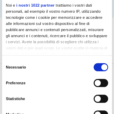
Noi e
i nostri 1022 partner
trattiamo i vostri dati
personali, ad esempio il vostro numero IP, utilizzando
tecnologie come i cookie per memorizzare e accedere
alle informazioni sul vostro dispositivo al fine di
pubblicare annunci e contenuti personalizzati, misurare
gli annunci e i contenuti, ricercare il pubblico e sviluppare
i servizi. Avete la possibilità di scegliere chi utilizza i
vostri dati e per quali scopi. Le vostre scelte in materia di
privacy sono applicabili solo su questa proprietà digitale
in cui avete effettuato le vostre scelte. È possibile
Selezione
modificare o revocare il proprio consenso in qualsiasi
Necessario
del
momento dalla Dichiarazione sui cookie o facendo clic
consenso
sull'icona di attivazione della privacy.
Preferenze
Con il tuo consenso, vorremmo anche:
raccogliere informazioni sulla tua posizione
Statistiche
geografica, con un'approssimazione di qualche
metro,
Tutte le agevolazioni ed i bandi,
in un click