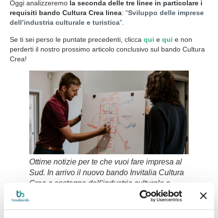
Oggi analizzeremo
la seconda delle tre linee in particolare i
requisiti bando Cultura Crea linea
: “
Sviluppo delle imprese
dell’industria culturale e turistica
”.
Se ti sei perso le puntate precedenti, clicca
qui
e
qui
e non
perderti il nostro prossimo articolo conclusivo sul bando Cultura
Crea!
Ottime notizie per te che vuoi fare impresa al
Sud. In arrivo il nuovo bando Invitalia Cultura
Crea a sostegno dell’industria culturale e
turistica delle regioni del Sud Italia.
La seconda linea del bando Cultura Crea ha come
obiettivo il