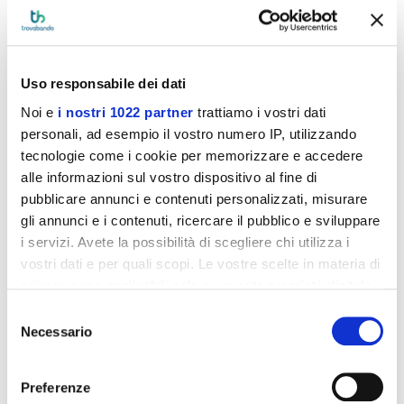
agevolazioni per paura di non risultare vincitori.
Uso responsabile dei dati
Noi e
i nostri 1022 partner
trattiamo i vostri dati
personali, ad esempio il vostro numero IP, utilizzando
tecnologie come i cookie per memorizzare e accedere
alle informazioni sul vostro dispositivo al fine di
Ecco una lista delle 10 cose da tenere
pubblicare annunci e contenuti personalizzati, misurare
sott’occhio quando si partecipa ad un bando,
gli annunci e i contenuti, ricercare il pubblico e sviluppare
leggila tutta!
i servizi. Avete la possibilità di scegliere chi utilizza i
vostri dati e per quali scopi. Le vostre scelte in materia di
Eppure le regole da tenere a mente, non sono poi così tante, ed
ho pensato di sintetizzartele in un
piccolo decalogo che potrai
privacy sono applicabili solo su questa proprietà digitale
utilizzare
ogni qual volta deciderai di approcciarti ad un bando
in cui avete effettuato le vostre scelte. È possibile
Selezione
pubblico per non sprecare alcuna opportunità di partecipare
modificare o revocare il proprio consenso in qualsiasi
Necessario
del
anche tu alle agevolazioni alle imprese.
momento dalla Dichiarazione sui cookie o facendo clic
consenso
1. Leggi con attenzione tutto il bando
sull'icona di attivazione della privacy.
Preferenze
Non limitarti a leggere la scheda sintetica sul bando o gli articoli