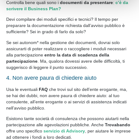
loro o che hanno raccolto dal suo utilizzo dei loro servizi.
Controlla bene quali sono i
documenti da presentare
:
c’è da
scrivere il Business Plan?
Acconsente ai nostri cookie se continua a navigare sul
nostro sito web.
Devi compilare dei moduli specifici e tecnici? Il tempo per
preparare la documentazione richiesta dall’avviso pubblico è
sufficiente? Sei in grado di farlo da solo?
Se sei autonom* nella gestione dei documenti, dovrai solo
assicurarti di poter realizzare o raccogliere i moduli necessari
alla partecipazione
entro la data di scadenza della
partecipazione
. Ma, qualora dovessi avere delle difficoltà, ti
suggerisco di leggere il punto successivo.
4. Non avere paura di chiedere aiuto
Usa le eventuali
FAQ
che trovi sul sito dell’ente erogante, ma,
se hai dei dubbi, non avere paura di chiedere aiuto: al tuo
consulente, all’ente erogante o ai servizi di assistenza indicati
nell’avviso pubblico.
Esistono tante società di consulenza che possono aiutarti nella
partecipazione alle agevolazioni pubbliche. Anche
Trovabando
offre uno specifico
servizio di Advisory
, per aiutare le imprese
ad ottenere i fondi a loro dedicati.