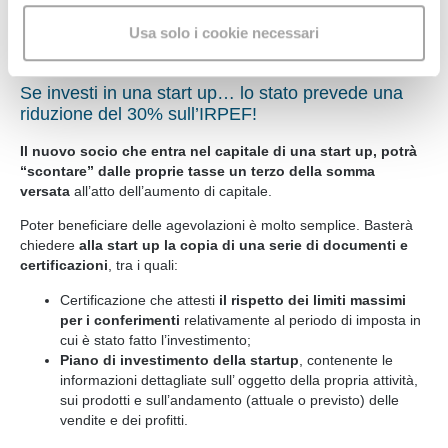
l'utilizzo del sito web
. Condividiamo inoltre
dalla disciplina del fallimento, si permette all’imprenditore
Usa solo i cookie necessari
informazioni
sul modo in cui
con i nostri partner di fiducia
di ripartire con un nuovo progetto imprenditoriale in modo
più semplice e veloce.
l'utente utilizza il nostro sito, i quali potrebbero
combinarle con altre informazioni che l'utente ha fornito
Se investi in una start up… lo stato prevede una
loro o che hanno raccolto dal suo utilizzo dei loro servizi.
riduzione del 30% sull’IRPEF!
Acconsente ai nostri cookie se continua a navigare sul
Il nuovo socio che entra nel capitale di una start up, potrà
nostro sito web.
“scontare” dalle proprie tasse un terzo della somma
versata
all’atto dell’aumento di capitale.
Poter beneficiare delle agevolazioni è molto semplice. Basterà
chiedere
alla start up la copia di una serie di documenti e
certificazioni
, tra i quali:
Certificazione che attesti
il rispetto dei limiti massimi
per i conferimenti
relativamente al periodo di imposta in
cui è stato fatto l’investimento;
Piano di investimento della startup
, contenente le
informazioni dettagliate sull’ oggetto della propria attività,
sui prodotti e sull’andamento (attuale o previsto) delle
vendite e dei profitti.