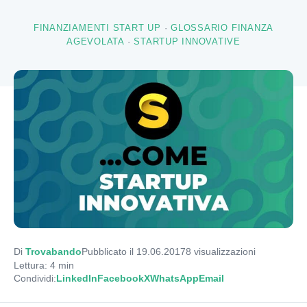
FINANZIAMENTI START UP
·
GLOSSARIO FINANZA
AGEVOLATA
·
STARTUP INNOVATIVE
Di
Trovabando
Pubblicato il 19.06.2017
8
visualizzazioni
Lettura: 4 min
Condividi:
LinkedIn
Facebook
X
WhatsApp
Email