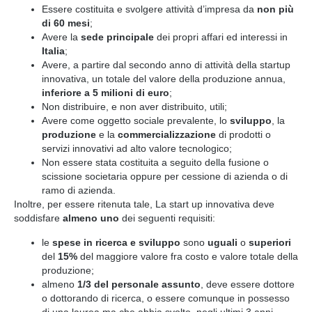
Essere costituita e svolgere attività d’impresa da
non più
di 60 mesi
;
Avere la
sede principale
dei propri affari ed interessi in
Italia
;
Avere, a partire dal secondo anno di attività della startup
innovativa, un totale del valore della produzione annua,
inferiore a 5 milioni di euro
;
Non distribuire, e non aver distribuito, utili;
Avere come oggetto sociale prevalente, lo
sviluppo
, la
produzione
e la
commercializzazione
di prodotti o
servizi innovativi ad alto valore tecnologico;
Non essere stata costituita a seguito della fusione o
scissione societaria oppure per cessione di azienda o di
ramo di azienda.
Inoltre, per essere ritenuta tale, La start up innovativa deve
soddisfare
almeno uno
dei seguenti requisiti:
le
spese in ricerca e sviluppo
sono
uguali
o
superiori
del
15%
del maggiore valore fra costo e valore totale della
produzione;
almeno
1/3 del personale assunto
, deve essere dottore
o dottorando di ricerca, o essere comunque in possesso
di una laurea ma che abbia svolto, negli ultimi 3 anni,