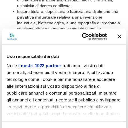
un’attività di ricerca certificata;
Essere titolare, depositaria o licenziataria di almeno una
privativa industriale
relativa a una invenzione
industriale, biotecnologica, a una topografia di prodotto a
semiconduttori o a una nuova varietà vegetale.
Uso responsabile dei dati
Noi e
i nostri 1022 partner
trattiamo i vostri dati
personali, ad esempio il vostro numero IP, utilizzando
tecnologie come i cookie per memorizzare e accedere
alle informazioni sul vostro dispositivo al fine di
pubblicare annunci e contenuti personalizzati, misurare
I requisiti che deve avere una startup
innovativa
gli annunci e i contenuti, ricercare il pubblico e sviluppare
i servizi. Avete la possibilità di scegliere chi utilizza i
Quali sono i vantaggi per le Startup Innovative?
vostri dati e per quali scopi. Le vostre scelte in materia di
In favore di una start up innovativa, sono previsti numerosissimi
privacy sono applicabili solo su questa proprietà digitale
vantaggi. Ecco le principali agevolazioni
in cui avete effettuato le vostre scelte. È possibile