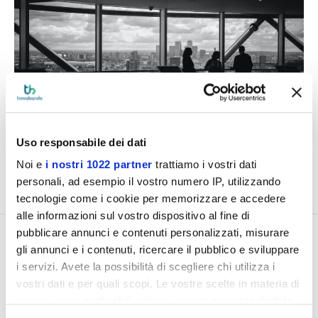
Uso responsabile dei dati
Di
Trovabando
Pubblicato il 19.01.2016
6
visualizzazioni
Noi e
i nostri 1022 partner
trattiamo i vostri dati
Lettura: 3 min
personali, ad esempio il vostro numero IP, utilizzando
Condividi:
LinkedIn
Facebook
X
WhatsApp
Email
tecnologie come i cookie per memorizzare e accedere
alle informazioni sul vostro dispositivo al fine di
pubblicare annunci e contenuti personalizzati, misurare
gli annunci e i contenuti, ricercare il pubblico e sviluppare
Indice
i servizi. Avete la possibilità di scegliere chi utilizza i
vostri dati e per quali scopi. Le vostre scelte in materia di
privacy sono applicabili solo su questa proprietà digitale
Avviso
: consulta le novità sul
Bando
in cui avete effettuato le vostre scelte. È possibile