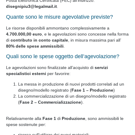
Posta Elettronica Certificata (PEC) all’indirizzo:
disegnipiu3@legalmail.it
.
Quante sono le misure agevolative previste?
Le risorse disponibili ammontano complessivamente a
4.700.000,00 euro
, e le agevolazioni sono concesse nella forma
di
contributo in conto capitale
, in misura massima pari all’
80% delle spese ammissibili
.
Quali sono le spese oggetto dell’agevolazione?
Le agevolazioni sono finalizzate all’acquisto di
servizi
specialistici esterni
per favorire:
La messa in produzione di nuovi prodotti correlati ad un
disegno/modello registrato (
Fase 1 – Produzione
)
La commercializzazione di un disegno/modello registrato
(
Fase 2 – Commercializzazione
).
Relativamente alla
Fase 1
di
Produzione
, sono ammissibili le
spese sostenute per:
ricerca sull’utilizzo dei nuovi materiali;