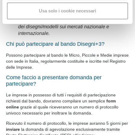
l'utilizzo del sito web
. Condividiamo inoltre
DISEGNI +3 mira a sostenere la capacità
Usa solo i cookie necessari
informazioni
sul modo in cui
con i nostri partner di fiducia
innovativa e competitiva delle PMI attraverso
l'utente utilizza il nostro sito, i quali potrebbero
la valorizzazione e lo sfruttamento economico
dei disegni/modelli sui mercati nazionale e
combinarle con altre informazioni che l'utente ha fornito
internazionale.
loro o che hanno raccolto dal suo utilizzo dei loro servizi.
Acconsente ai nostri cookie se continua a navigare sul
Chi può partecipare al bando Disegni+3?
nostro sito web.
Possono partecipare al bando le Micro, Piccole e Medie imprese
con sede in Italia, regolarmente costituite e iscritte nel Registro
delle Imprese.
Come faccio a presentare domanda per
partecipare?
Le imprese in possesso di tutti i requisiti di partecipazione
richiesti dal bando, dovranno compilare un semplice
form
online
grazie al quale riceveranno un numero di protocollo
univoco necessario per inoltrare la domanda.
Ricevuto il numero di protocollo, le imprese avranno 5 giorni per
inviare
la domanda di agevolazione esclusivamente tramite