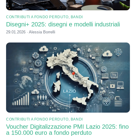
CONTRIBUTI A FONDO PERDUTO
,
BANDI
Disegni+ 2025: disegni e modelli industriali
29.01.2026 · Alessia Borrelli
CONTRIBUTI A FONDO PERDUTO
,
BANDI
Voucher Digitalizzazione PMI Lazio 2025: fino
a 150.000 euro a fondo perduto