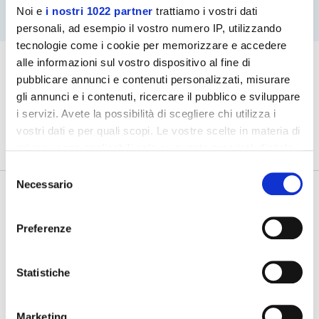
Noi e
i nostri 1022 partner
trattiamo i vostri dati
personali, ad esempio il vostro numero IP, utilizzando
tecnologie come i cookie per memorizzare e accedere
alle informazioni sul vostro dispositivo al fine di
pubblicare annunci e contenuti personalizzati, misurare
gli annunci e i contenuti, ricercare il pubblico e sviluppare
i servizi. Avete la possibilità di scegliere chi utilizza i
vostri dati e per quali scopi. Le vostre scelte in materia di
privacy sono applicabili solo su questa proprietà digitale
in cui avete effettuato le vostre scelte. È possibile
Selezione
modificare o revocare il proprio consenso in qualsiasi
Necessario
del
momento dalla Dichiarazione sui cookie o facendo clic
consenso
sull'icona di attivazione della privacy.
Preferenze
Con il tuo consenso, vorremmo anche:
raccogliere informazioni sulla tua posizione
Statistiche
geografica, con un'approssimazione di qualche
Tutte le agevolazioni ed i bandi,
in un click
metro,
Marketing