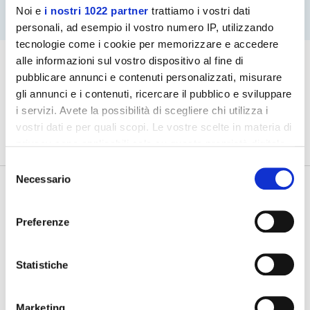
Noi e
i nostri 1022 partner
trattiamo i vostri dati
personali, ad esempio il vostro numero IP, utilizzando
tecnologie come i cookie per memorizzare e accedere
alle informazioni sul vostro dispositivo al fine di
pubblicare annunci e contenuti personalizzati, misurare
gli annunci e i contenuti, ricercare il pubblico e sviluppare
i servizi. Avete la possibilità di scegliere chi utilizza i
vostri dati e per quali scopi. Le vostre scelte in materia di
privacy sono applicabili solo su questa proprietà digitale
in cui avete effettuato le vostre scelte. È possibile
Selezione
modificare o revocare il proprio consenso in qualsiasi
Necessario
del
momento dalla Dichiarazione sui cookie o facendo clic
consenso
sull'icona di attivazione della privacy.
Preferenze
Con il tuo consenso, vorremmo anche:
raccogliere informazioni sulla tua posizione
Statistiche
geografica, con un'approssimazione di qualche
Tutte le agevolazioni ed i bandi,
in un click
metro,
Marketing