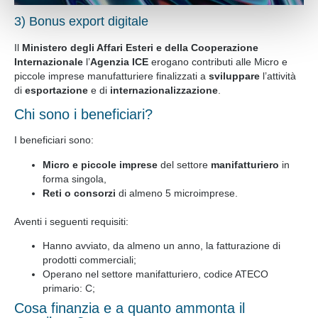
loro o che hanno raccolto dal suo utilizzo dei loro servizi.
3) Bonus export digitale
Acconsente ai nostri cookie se continua a navigare sul
Il
Ministero degli Affari Esteri e della Cooperazione
nostro sito web.
Internazionale
l’
Agenzia ICE
erogano contributi alle Micro e
piccole imprese manufatturiere finalizzati a
sviluppare
l’attività
di
esportazione
e di
internazionalizzazione
.
Chi sono i beneficiari?
I beneficiari sono:
Micro e piccole imprese
del settore
manifatturiero
in
forma singola,
Reti o consorzi
di almeno 5 microimprese.
Aventi i seguenti requisiti:
Hanno avviato, da almeno un anno, la fatturazione di
prodotti commerciali;
Operano nel settore manifatturiero, codice ATECO
primario: C;
Cosa finanzia e a quanto ammonta il