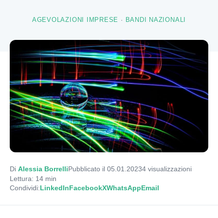
AGEVOLAZIONI IMPRESE
·
BANDI NAZIONALI
Di
Alessia Borrelli
Pubblicato il 05.01.2023
4
visualizzazioni
Lettura: 14 min
Condividi:
LinkedIn
Facebook
X
WhatsApp
Email