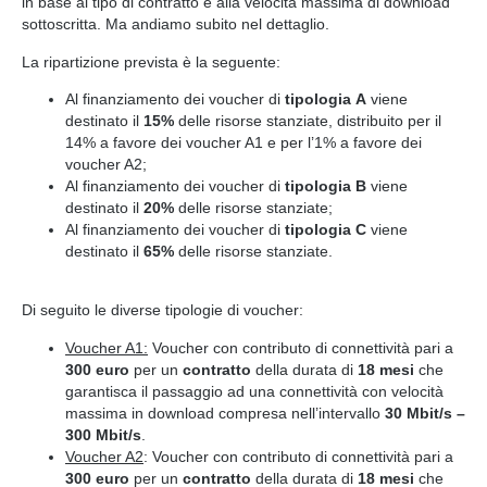
in base al tipo di contratto e alla velocità massima di download
sottoscritta. Ma andiamo subito nel dettaglio.
La ripartizione prevista è la seguente:
Al finanziamento dei voucher di
tipologia
A
viene
destinato il
15%
delle risorse stanziate, distribuito per il
14% a favore dei voucher A1 e per l’1% a favore dei
voucher A2;
Al finanziamento dei voucher di
tipologia B
viene
destinato il
20%
delle risorse stanziate;
Al finanziamento dei voucher di
tipologia C
viene
destinato il
65%
delle risorse stanziate.
Di seguito le diverse tipologie di voucher:
Voucher A1:
Voucher con contributo di connettività pari a
300 euro
per un
contratto
della durata di
18 mesi
che
garantisca il passaggio ad una connettività con velocità
massima in download compresa nell’intervallo
30 Mbit/s –
300 Mbit/s
.
Voucher A2
:
Voucher con contributo di connettività pari a
300 euro
per un
contratto
della durata di
18 mesi
che