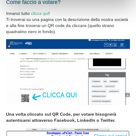
Come faccio a votare?
loro o che hanno raccolto dal suo utilizzo dei loro servizi.
Innanzi tutto
clicca qui
!
Acconsente ai nostri cookie se continua a navigare sul
Ti troverai su una pagina con la descrizione della nostra società
nostro sito web.
e alla fine troverai un QR code da cliccare (quello strano
quadratino nero in fondo).
Una volta cliccato sul QR Code, per votare bisognerà
autenticarsi attraverso Facebook, LinkedIn o Twitter.