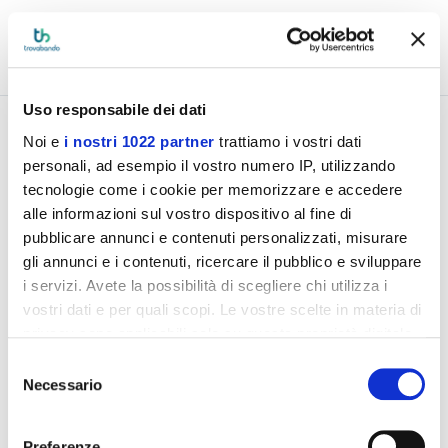
Di
Trovabando
Pubblicato il 29.11.2016
2
visualizzazioni
Lettura: 2 min
Condividi:
LinkedIn
Facebook
X
WhatsApp
Email
Uso responsabile dei dati
Noi e
i nostri 1022 partner
trattiamo i vostri dati
Indice
personali, ad esempio il vostro numero IP, utilizzando
tecnologie come i cookie per memorizzare e accedere
alle informazioni sul vostro dispositivo al fine di
Avviso: non è più possibile votare per questo
pubblicare annunci e contenuti personalizzati, misurare
progetto. Nel frattempo non perderti le novità
gli annunci e i contenuti, ricercare il pubblico e sviluppare
di finanza agevolata,
clicca qui
!
i servizi. Avete la possibilità di scegliere chi utilizza i
AMICI DI TROVABANDO ABBIAMO
vostri dati e per quali scopi. Le vostre scelte in materia di
BISOGNO DI VOI!
privacy sono applicabili solo su questa proprietà digitale
in cui avete effettuato le vostre scelte. È possibile
Quest’anno presenteremo il nostro progetto alla
X edizione del
Selezione
modificare o revocare il proprio consenso in qualsiasi
Premio Best Practices per l’Innovazione
, in programma a
Necessario
del
Salerno
i prossimi 1 e 2 dicembre
presso la Stazione
momento dalla Dichiarazione sui cookie o facendo clic
consenso
Marittima, via Molo Manfredi.
sull'icona di attivazione della privacy.
Preferenze