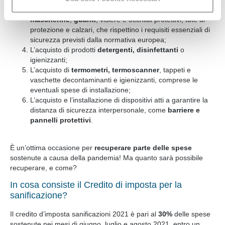
informazioni
sul modo in cui
con i nostri partner di fiducia
L’acquisto di dispositivi di protezione individuale, come
l'utente utilizza il nostro sito, i quali potrebbero
mascherine
,
guanti
, visiere e occhiali protettivi, tute di
combinarle con altre informazioni che l'utente ha fornito
protezione e calzari, che rispettino i requisiti essenziali di
loro o che hanno raccolto dal suo utilizzo dei loro servizi.
sicurezza previsti dalla normativa europea;
Acconsente ai nostri cookie se continua a navigare sul
L’acquisto di prodotti
detergenti, disinfettanti
o
igienizzanti;
nostro sito web.
L’acquisto di
termometri, termoscanner
, tappeti e
vaschette decontaminanti e igienizzanti, comprese le
eventuali spese di installazione;
L’acquisto e l’installazione di dispositivi atti a garantire la
distanza di sicurezza interpersonale, come
barriere e
pannelli protettivi
.
È un’ottima occasione per
recuperare parte delle spese
sostenute a causa della pandemia! Ma quanto sarà possibile
recuperare, e come?
In cosa consiste il Credito di imposta per la
sanificazione?
Il credito d’imposta sanificazioni 2021 è pari al
30%
delle spese
sostenute nei mesi di giugno, luglio e agosto 2021, entro un