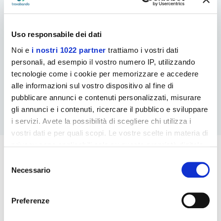
Uso responsabile dei dati
Noi e
i nostri 1022 partner
trattiamo i vostri dati
personali, ad esempio il vostro numero IP, utilizzando
tecnologie come i cookie per memorizzare e accedere
alle informazioni sul vostro dispositivo al fine di
pubblicare annunci e contenuti personalizzati, misurare
BANDI NAZIONALI
gli annunci e i contenuti, ricercare il pubblico e sviluppare
i servizi. Avete la possibilità di scegliere chi utilizza i
vostri dati e per quali scopi. Le vostre scelte in materia di
privacy sono applicabili solo su questa proprietà digitale
in cui avete effettuato le vostre scelte. È possibile
Selezione
modificare o revocare il proprio consenso in qualsiasi
Necessario
del
momento dalla Dichiarazione sui cookie o facendo clic
consenso
sull'icona di attivazione della privacy.
Preferenze
Con il tuo consenso, vorremmo anche: