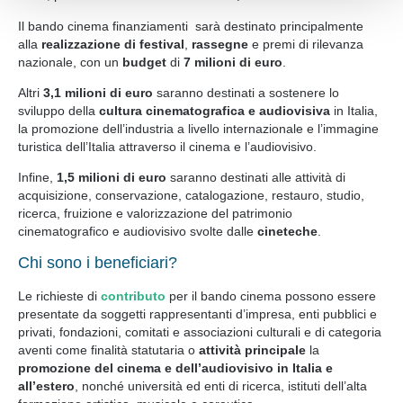
Acconsente ai nostri cookie se continua a navigare sul
Il bando cinema finanziamenti sarà destinato principalmente
nostro sito web.
alla
realizzazione di festival
,
rassegne
e premi di rilevanza
nazionale, con un
budget
di
7 milioni di euro
.
Altri
3,1 milioni di euro
saranno destinati a sostenere lo
sviluppo della
cultura cinematografica e audiovisiva
in Italia,
la promozione dell’industria a livello internazionale e l’immagine
turistica dell’Italia attraverso il cinema e l’audiovisivo.
Infine,
1,5 milioni di euro
saranno destinati alle attività di
acquisizione, conservazione, catalogazione, restauro, studio,
ricerca, fruizione e valorizzazione del patrimonio
cinematografico e audiovisivo svolte dalle
cineteche
.
Chi sono i beneficiari?
Le richieste di
contributo
per il bando cinema possono essere
presentate da soggetti rappresentanti d’impresa, enti pubblici e
privati, fondazioni, comitati e associazioni culturali e di categoria
aventi come finalità statutaria o
attività principale
la
promozione del cinema e dell’audiovisivo in Italia e
all’estero
, nonché università ed enti di ricerca, istituti dell’alta