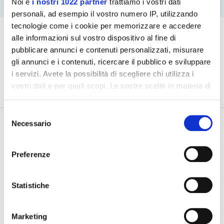
Noi e
i nostri 1022 partner
trattiamo i vostri dati
personali, ad esempio il vostro numero IP, utilizzando
tecnologie come i cookie per memorizzare e accedere
alle informazioni sul vostro dispositivo al fine di
pubblicare annunci e contenuti personalizzati, misurare
gli annunci e i contenuti, ricercare il pubblico e sviluppare
i servizi. Avete la possibilità di scegliere chi utilizza i
vostri dati e per quali scopi. Le vostre scelte in materia di
privacy sono applicabili solo su questa proprietà digitale
in cui avete effettuato le vostre scelte. È possibile
Selezione
modificare o revocare il proprio consenso in qualsiasi
Necessario
del
momento dalla Dichiarazione sui cookie o facendo clic
consenso
sull'icona di attivazione della privacy.
Preferenze
Con il tuo consenso, vorremmo anche:
raccogliere informazioni sulla tua posizione
Statistiche
geografica, con un'approssimazione di qualche
Tutte le agevolazioni ed i bandi,
in un click
metro,
Marketing
Identificare il tuo dispositivo, scansionandolo