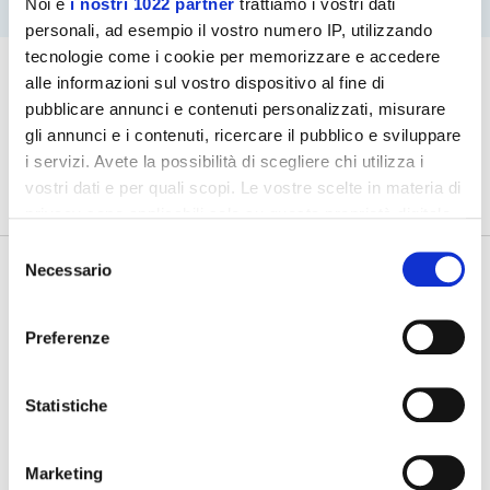
Noi e
i nostri 1022 partner
trattiamo i vostri dati
personali, ad esempio il vostro numero IP, utilizzando
tecnologie come i cookie per memorizzare e accedere
alle informazioni sul vostro dispositivo al fine di
pubblicare annunci e contenuti personalizzati, misurare
gli annunci e i contenuti, ricercare il pubblico e sviluppare
i servizi. Avete la possibilità di scegliere chi utilizza i
vostri dati e per quali scopi. Le vostre scelte in materia di
privacy sono applicabili solo su questa proprietà digitale
in cui avete effettuato le vostre scelte. È possibile
Selezione
modificare o revocare il proprio consenso in qualsiasi
Necessario
del
momento dalla Dichiarazione sui cookie o facendo clic
consenso
sull'icona di attivazione della privacy.
Preferenze
Con il tuo consenso, vorremmo anche:
raccogliere informazioni sulla tua posizione
Statistiche
geografica, con un'approssimazione di qualche
Tutte le agevolazioni ed i bandi,
in un click
metro,
Marketing
Identificare il tuo dispositivo, scansionandolo